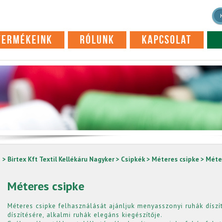
TERMÉKEINK
RÓLUNK
KAPCSOLAT
> Birtex Kft Textil Kellékáru Nagyker
>
Csipkék
>
Méteres csipke
> Méte
Méteres csipke
Méteres csipke felhasználását ajánljuk menyasszonyi ruhák díszí
díszítésére, alkalmi ruhák elegáns kiegészítője.