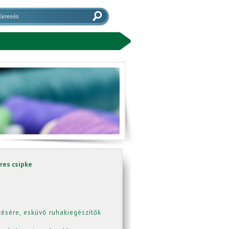
res csipke
tésére, esküvő ruhakiegészítők