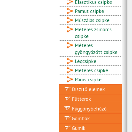
Elasztikus csipke
Pamut csipke
Műszálas csipke
Méteres zsinóros
csipke
Méteres
gyöngyözött csipke
Légcsipke
Méteres csipke
Páros csipke
Díszítő elemek
Flitterek
Függönybehúzó
Gombok
Gumik