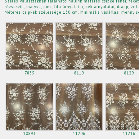
Széles választékban található nálunk méteres csipke fehér, fekete
rózsaszín, mályva, pink, lila árnyalatai, kék árnyalatai, drapp, zö
Méteres csipkék szélessége 130 cm. Minimális vásárlási mennyis
7835
8119
8129
10893
11206
11216