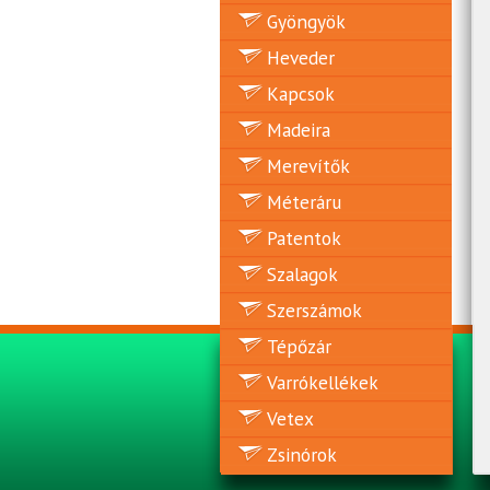
Gyöngyök
Heveder
Kapcsok
Madeira
Merevítők
Méteráru
Patentok
Szalagok
Szerszámok
Tépőzár
Varrókellékek
Vetex
Zsinórok