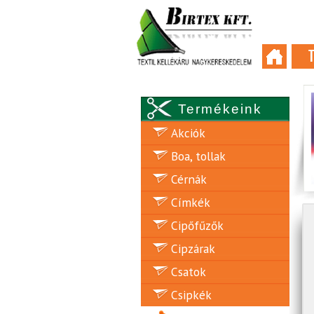
Termékeink
Akciók
Boa, tollak
Cérnák
Címkék
Cipőfűzők
Cipzárak
Csatok
Csipkék