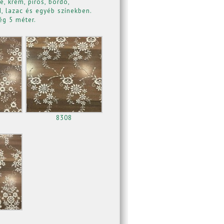
, krém, piros, bordó,
ld, lazac és egyéb színekben.
ég 5 méter.
8308